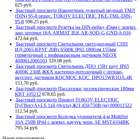
025 руб.
Быстрый просмотр
Наконечник луженый медный ТМЛ
(DIN) 95-8 опрес. TOKOV ELECTRIC TKE-TML-DIN-
95-8
598.25 руб.
Быстрый просмотр
Розетка на DIN-рейку 45мм с заземл.
защ. шторки 16А ARMAT IEK AR-SOD-G-GND-S-016
472.64 руб.
Быстрый просмотр
Светильник светодиодный СПП
ИД-2065-КРУГ 20Вт 6500К IP65 1800лм 155мм
герметичный с инфракрасным датчиком NEOX
4690612066103
329.08 руб.
Быстрый просмотр
Светильник ДПО 15Вт круг IP65
4000K 230В ЖКХ настенно-потолочный с оптико-
акустич. датчиком КОСМОС KOC_DPO15WR1OA.4K
153.70 руб.
Быстрый просмотр
Пассатижи диэлектрические 180мм
КВТ 105212
878.65 руб.
Быстрый просмотр
Провод TOKOV ELECTRIC
ПуГВнг(А)-LS 1х6 (бухта) Ж/З 450/750В (м) 000011522
112.54 руб.
Быстрый просмотр
Колодка удлинителя 4-м MultiSet
16А 250В IP44 с заземл. каучук черн. SE MST4104BK
795.34 руб.
Наши предложения