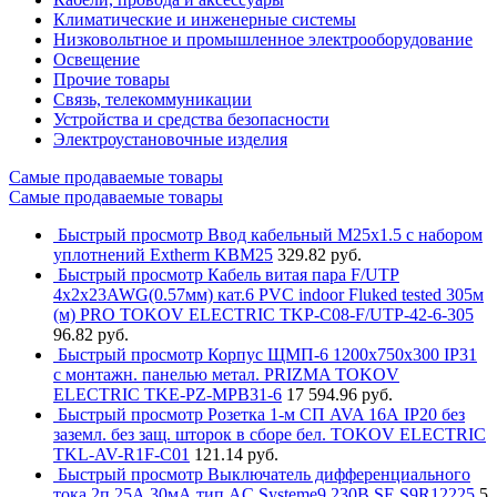
Климатические и инженерные системы
Низковольтное и промышленное электрооборудование
Освещение
Прочие товары
Связь, телекоммуникации
Устройства и средства безопасности
Электроустановочные изделия
Самые продаваемые товары
Самые продаваемые товары
Быстрый просмотр
Ввод кабельный М25х1.5 с набором
уплотнений Extherm KBM25
329.82 руб.
Быстрый просмотр
Кабель витая пара F/UTP
4х2х23AWG(0.57мм) кат.6 PVC indoor Fluked tested 305м
(м) PRO TOKOV ELECTRIC TKP-C08-F/UTP-42-6-305
96.82 руб.
Быстрый просмотр
Корпус ЩМП-6 1200х750х300 IP31
с монтажн. панелью метал. PRIZMA TOKOV
ELECTRIC TKE-PZ-MPB31-6
17 594.96 руб.
Быстрый просмотр
Розетка 1-м СП AVA 16А IP20 без
заземл. без защ. шторок в сборе бел. TOKOV ELECTRIC
TKL-AV-R1F-C01
121.14 руб.
Быстрый просмотр
Выключатель дифференциального
тока 2п 25А 30мА тип AC Systeme9 230В SE S9R12225
5