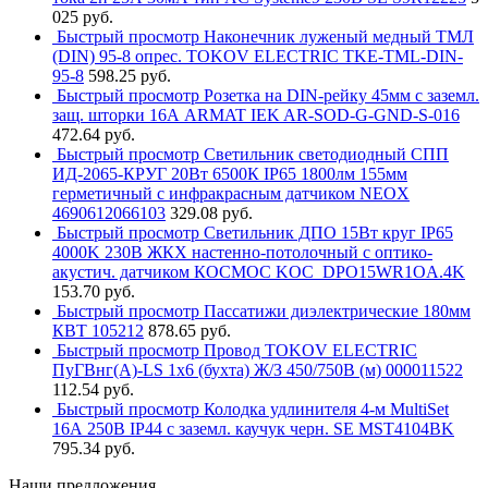
025 руб.
Быстрый просмотр
Наконечник луженый медный ТМЛ
(DIN) 95-8 опрес. TOKOV ELECTRIC TKE-TML-DIN-
95-8
598.25 руб.
Быстрый просмотр
Розетка на DIN-рейку 45мм с заземл.
защ. шторки 16А ARMAT IEK AR-SOD-G-GND-S-016
472.64 руб.
Быстрый просмотр
Светильник светодиодный СПП
ИД-2065-КРУГ 20Вт 6500К IP65 1800лм 155мм
герметичный с инфракрасным датчиком NEOX
4690612066103
329.08 руб.
Быстрый просмотр
Светильник ДПО 15Вт круг IP65
4000K 230В ЖКХ настенно-потолочный с оптико-
акустич. датчиком КОСМОС KOC_DPO15WR1OA.4K
153.70 руб.
Быстрый просмотр
Пассатижи диэлектрические 180мм
КВТ 105212
878.65 руб.
Быстрый просмотр
Провод TOKOV ELECTRIC
ПуГВнг(А)-LS 1х6 (бухта) Ж/З 450/750В (м) 000011522
112.54 руб.
Быстрый просмотр
Колодка удлинителя 4-м MultiSet
16А 250В IP44 с заземл. каучук черн. SE MST4104BK
795.34 руб.
Наши предложения