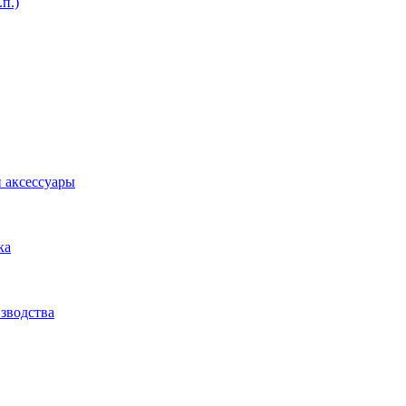
п.)
и аксессуары
ка
зводства