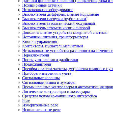
Датчики физических величин (напряжения, тока и т.
Позиционные датчики
Низковольтное оборудование
Выключатели дифференцальные модульные
Выключатели нагрузки (рубильники)
Выключатель автоматический модульный
Выключатель автоматический силовой
Дополнительные устройства модульной системы
Источники питания, трансформаторы
Кнопки управления
Контакторы, пускатель магнитный
Низковольтные устройства различного назначения 
Переключатели
Посты управления и джойстики
Предохранители
Преобразователи частоты, устройства плавного пус
Приборы измерения и учета
Сигнальные колонны
Сигнальные лампы и зуммеры
Промышленные контроллеры и автоматизация прои
Логические контроллеры и аксессуары
Средства человеко-машинного интерфейса
Реле
Измерительные реле
Исполнительные реле