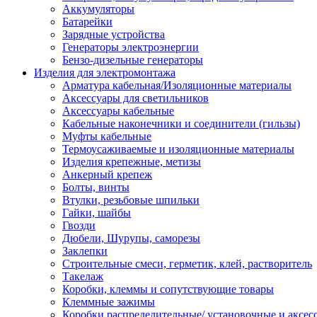
Аккумуляторы
Батарейки
Зарядные устройства
Генераторы электроэнергии
Бензо-дизельные генераторы
Изделия для электромонтажа
Арматура кабельная/Изоляционные материалы
Аксессуары для светильников
Аксессуары кабельные
Кабельные наконечники и соединители (гильзы)
Муфты кабельные
Термоусаживаемые и изоляционные материалы
Изделия крепежные, метизы
Анкерный крепеж
Болты, винты
Втулки, резьбовые шпильки
Гайки, шайбы
Гвозди
Дюбели, Шурупы, саморезы
Заклепки
Строительные смеси, герметик, клей, растворитель
Такелаж
Коробки, клеммы и сопутствующие товары
Клеммные зажимы
Коробки распределительные/ установочные и аксес