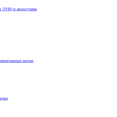
а ЭУИ) и аксессуары
ромонтажных колон
адки